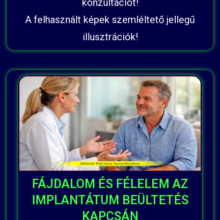
konzultációt!
A felhasznált képek szemléltető jellegű
illusztrációk!
FÁJDALOM ÉS FÉLELEM AZ
IMPLANTÁTUM BEÜLTETÉS
KAPCSÁN