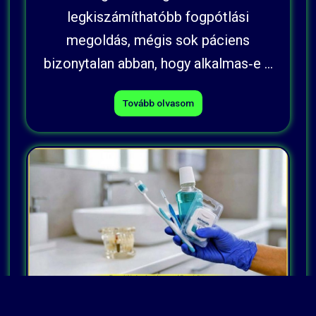
legkiszámíthatóbb fogpótlási
megoldás, mégis sok páciens
bizonytalan abban, hogy alkalmas‑e ...
Tovább olvasom
FOGÁSZATI IMPLANTÁCIÓ