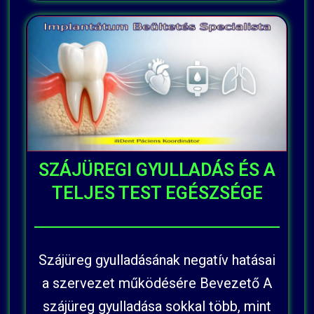
SZÁJÜREGI GYULLADÁS ÉS A
TELJES TEST EGÉSZSÉGE
Szájüreg gyulladásának negatív hatásai
a szervezet működésére Bevezető A
szájüreg gyulladása sokkal több, mint