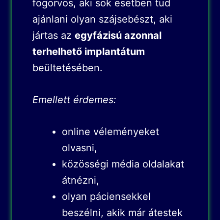
fogorvos, aki sok esetben tud
ajánlani olyan szájsebészt, aki
jártas az
egyfázisú azonnal
terhelhető implantátum
beültetésében.
Emellett érdemes:
online véleményeket
olvasni,
közösségi média oldalakat
átnézni,
olyan páciensekkel
beszélni, akik már átestek