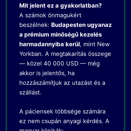
Mit jelent ez a gyakorlatban?
A számok önmagukért
beszélnek:
Budapesten ugyanaz
a prémium minőségű kezelés
harmadannyiba kerül
, mint New
Yorkban. A megtakarítás összege
— közel 40 000 USD — még
akkor is jelentős, ha
hozzászámítjuk az utazást és a
szállást.
A páciensek többsége számára
ez nem csupán anyagi kérdés. A
magyar klinikák: