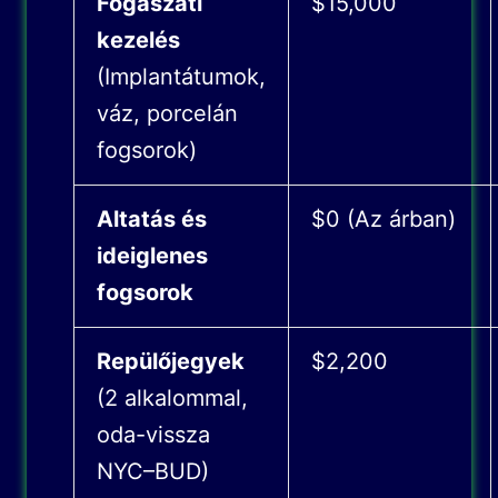
Fogászati
$15,000
kezelés
(Implantátumok,
váz, porcelán
fogsorok)
Altatás és
$0 (Az árban)
ideiglenes
fogsorok
Repülőjegyek
$2,200
(2 alkalommal,
oda-vissza
NYC–BUD)