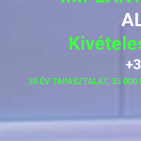
A
Kivétel
+3
30 ÉV TAPASZTALAT, 35 00