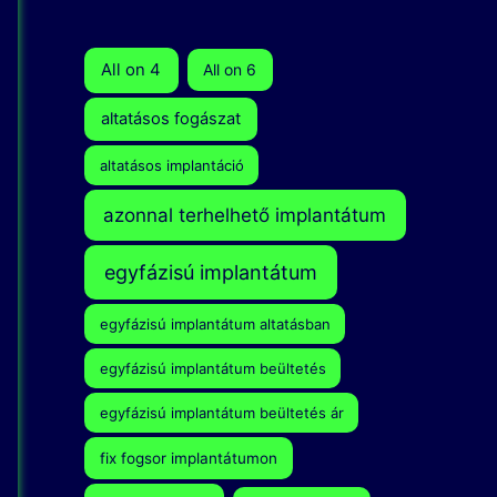
r
c
All on 4
All on 6
h
altatásos fogászat
f
o
altatásos implantáció
r
azonnal terhelhető implantátum
:
egyfázisú implantátum
egyfázisú implantátum altatásban
egyfázisú implantátum beültetés
egyfázisú implantátum beültetés ár
fix fogsor implantátumon