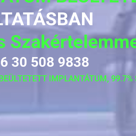
LTATÁSBAN
es Szakértelemme
6 30 508 9838
0 BEÜLTETETT IMPLANTÁTUM, 99.7%