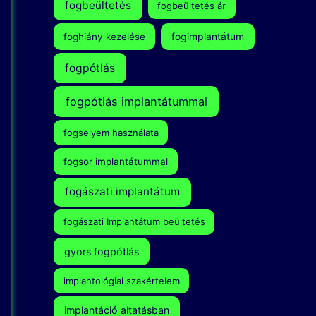
fogbeültetés
fogbeültetés ár
fogimplantátum
foghiány kezelése
fogpótlás
fogpótlás implantátummal
fogselyem használata
fogsor implantátummal
fogászati implantátum
fogászati Implantátum beültetés
gyors fogpótlás
implantológiai szakértelem
implantáció altatásban