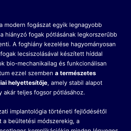
a modern fogászat egyik legnagyobb
 a hiányzó fogak pótlásának legkorszerűbb
enti. A foghiány kezelése hagyományosan
fogak lecsiszolásával készített híddal
k bio-mechanikailag és funkcionálisan
tátum ezzel szemben
a természetes
ai helyettesítője
, amely stabil alapot
y akár teljes fogsor pótlásához.
ti implantológia történeti fejlődésétől
 a beültetési módszerekig, a
z esetleges komplikációkig minden lényeges