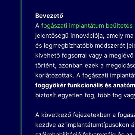
Bevezető
A
fogászati implantátum beültetés
jelentőségű innovációja, amely ma
és legmegbízhatóbb módszerét jel
kivehető fogsorral vagy a meglévő 
történt, azonban ezek a megoldáso
korlátozottak. A fogászati implan
foggyökér funkcionális és anatómi
biztosít egyetlen fog, több fog vag
A következő fejezetekben a fogásza
kezdve az implantátumtípusokon át
szájrehabilitáció folyamatáig és a