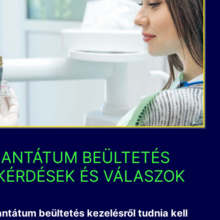
LANTÁTUM BEÜLTETÉS
KÉRDÉSEK ÉS VÁLASZOK
ntátum beültetés kezelésről tudnia kell