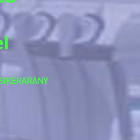
l
 SIKERARÁNY